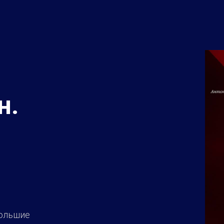
н.
большие