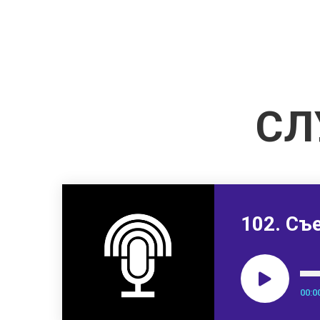
СЛ
102. Съ
00:0