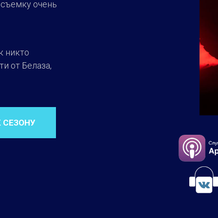
 съемку очень
к никто
ти от Белаза,
К СЕЗОНУ