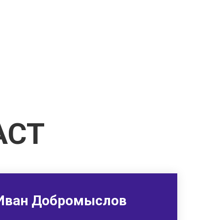
АСТ
- Иван Добромыслов