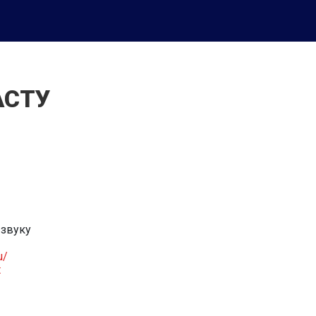
АСТУ
 звуку
u/
t