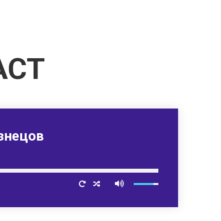
АСТ
узнецов