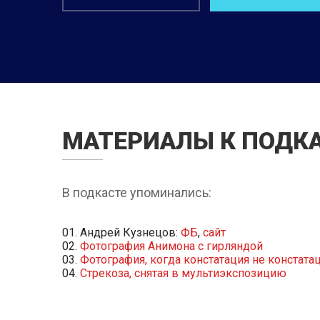
МАТЕРИАЛЫ К ПОДК
В подкасте упоминались:
Андрей Кузнецов:
ФБ
,
сайт
Фотография Анимона с гирляндой
Фотография, когда констатация не констата
Стрекоза, снятая в мультиэкспозицию