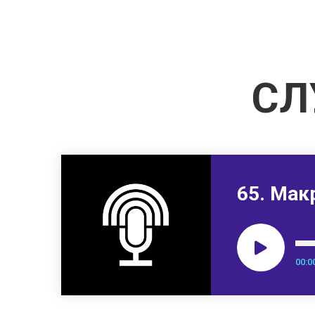
СЛ
65. Мак
00:0