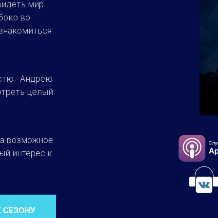
видеть мир
боко во
ознакомиться
стю - Андрею
отреть целый
за возможное
ый интерес к
К СЕЗОНУ