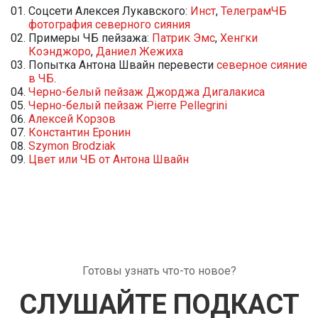
Соцсети Алексея Лукавского:
Инст
,
Телеграм
ЧБ
фотография северного сияния
Примеры ЧБ пейзажа:
Патрик Эмс
,
Хенгки
Коэнджоро
,
Даниел Жежиха
Попытка Антона Швайн перевести
северное сияние
в ЧБ
.
Черно-белый пейзаж Джорджа Дигалакиса
Черно-белый пейзаж Pierre Pellegrini
Алексей Корзов
Константин Еронин
Szymon Brodziak
Цвет или ЧБ от Антона Швайн
Готовы узнать что-то новое?
СЛУШАЙТЕ ПОДКАСТ