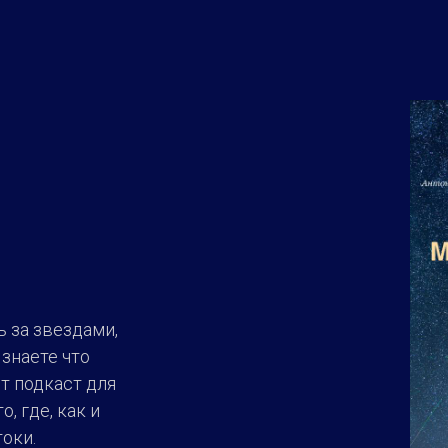
ь за звездами,
 знаете что
от подкаст для
, где, как и
оки.