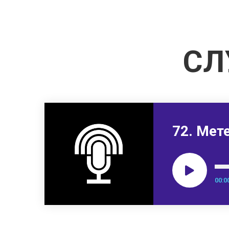
СЛ
72. Мет
00:0