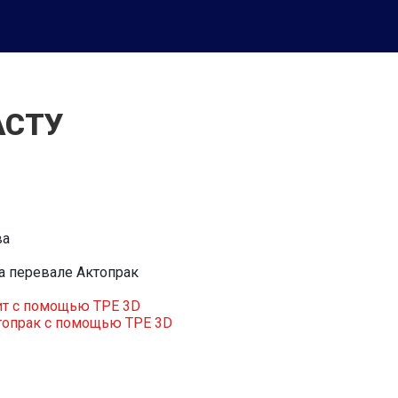
АСТУ
ва
а перевале Актопрак
ит с помощью TPE 3D
топрак с помощью TPE 3D