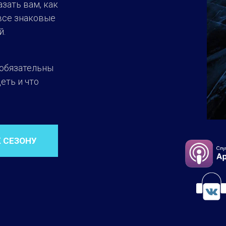
зать вам, как
 все знаковые
й.
 обязательны
еть и что
К СЕЗОНУ