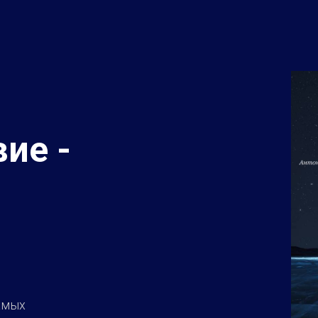
ие -
самых