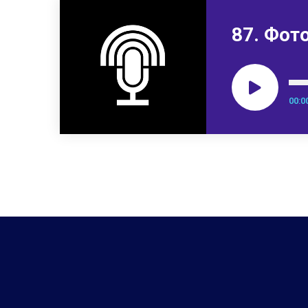
87. Фот
00:0