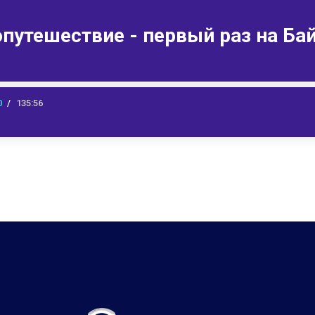
опутешествие - первый раз на Ба
0
135:56