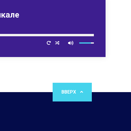
йкале
ВВЕРХ