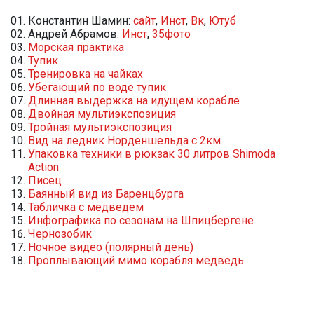
Константин Шамин:
сайт
,
Инст
,
Вк
,
Ютуб
Андрей Абрамов:
Инст
,
35фото
Морская практика
Тупик
Тренировка на чайках
Убегающий по воде тупик
Длинная выдержка на идущем корабле
Двойная мультиэкспозиция
Тройная мультиэкспозиция
Вид на ледник Норденшельда с 2км
Упаковка техники в рюкзак 30 литров Shimoda
Action
Писец
Баянный вид из Баренцбурга
Табличка с медведем
Инфографика по сезонам на Шпицбергене
Чернозобик
Ночное видео (полярный день)
Проплывающий мимо корабля медведь